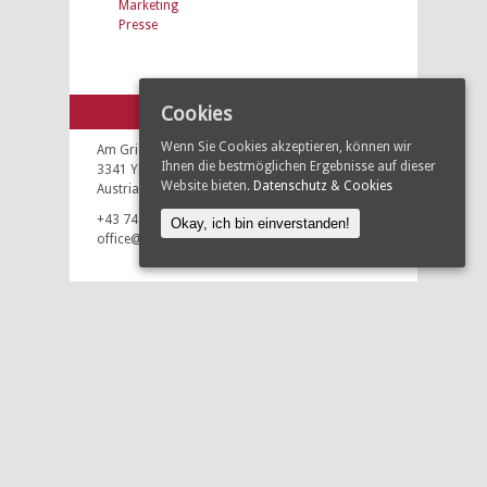
Marketing
Presse
Cookies
KONTAKT
Wenn Sie Cookies akzeptieren, können wir
Am Gries 6
Ihnen die bestmöglichen Ergebnisse auf dieser
3341 Ybbsitz
Website bieten.
Datenschutz & Cookies
Austria
+43 7443 930 80
Okay, ich bin einverstanden!
office@isy-media.at