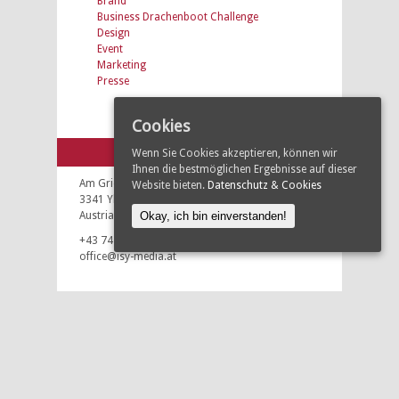
Brand
Business Drachenboot Challenge
Design
Event
Marketing
Presse
Cookies
KONTAKT
Wenn Sie Cookies akzeptieren, können wir
Ihnen die bestmöglichen Ergebnisse auf dieser
Am Gries 6
Website bieten.
Datenschutz & Cookies
3341 Ybbsitz
Okay, ich bin einverstanden!
Austria
+43 7443 930 80
office@isy-media.at